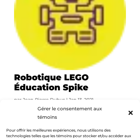
Robotique LEGO
Éducation Spike
par
Jean-Pierre Dubuc
|
Jan 13, 2021
Gérer le consentement aux
Construis et programme le robot LEGO®
témoins
Éducation SPIKETM, puis participe aux défis
de la semaine lors de combats de robots et
Pour offrir les meilleures expériences, nous utilisons des
technologies telles que les témoins pour stocker et/ou accéder aux
de parcours de course. Amuse-toi à tester